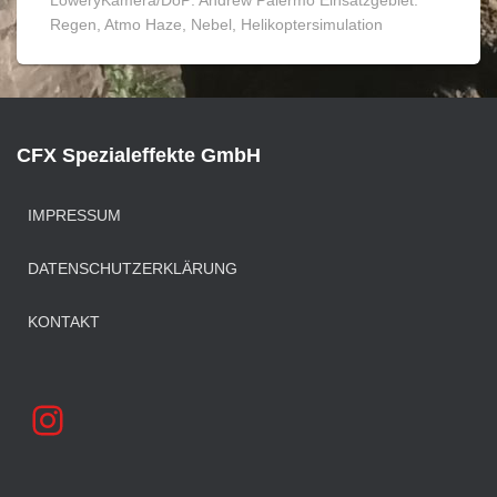
LoweryKamera/DoP: Andrew Palermo Einsatzgebiet:
Regen, Atmo Haze, Nebel, Helikoptersimulation
CFX Spezialeffekte GmbH
IMPRESSUM
DATENSCHUTZERKLÄRUNG
KONTAKT
INSTAGRAM