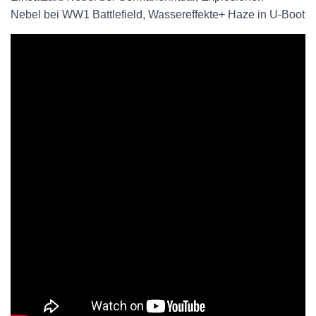
Nebel bei WW1 Battlefield, Wassereffekte+ Haze in U-Boot