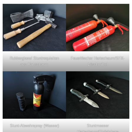
Rubberglass/ Stuntrequisiten
Feuerlöscher Hartschaum/SFX-
aus Hartschaum
Löschmittel
Stunt-Abwehrspray (Wasser)
Stuntmesser
Hartschaum/Einfahrbare