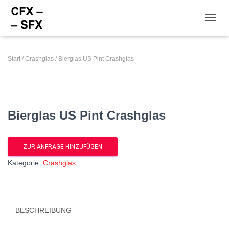
NAVI
Start
/
Crashglas
/ Bierglas US Pint Crashglas
Bierglas US Pint Crashglas
ZUR ANFRAGE HINZUFÜGEN
Kategorie:
Crashglas
BESCHREIBUNG