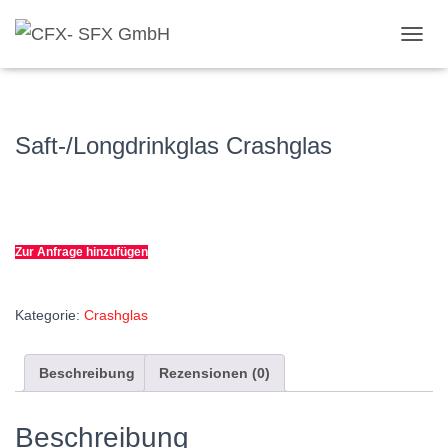
Start
/
Crashglas
/ Saft-/Longdrinkglas Crashglas
NAVI
Saft-/Longdrinkglas Crashglas
Zur Anfrage hinzufügen
Kategorie:
Crashglas
Beschreibung
Rezensionen (0)
Beschreibung